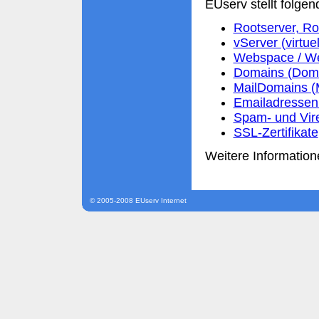
EUserv stellt folgen
Rootserver, Ro
vServer (virtue
Webspace / We
Domains (Domai
MailDomains (
Emailadressen 
Spam- und Vir
SSL-Zertifikate
Weitere Information
© 2005-2008 EUserv Internet